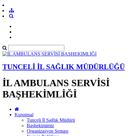
TUNCELİ İL SAĞLIK MÜDÜRLÜĞÜ
İL AMBULANS SERVİSİ
BAŞHEKİMLİĞİ
Kurumsal
Tunceli İl Sağlık Müdürü
Başhekimimiz
Organizasyon Şeması