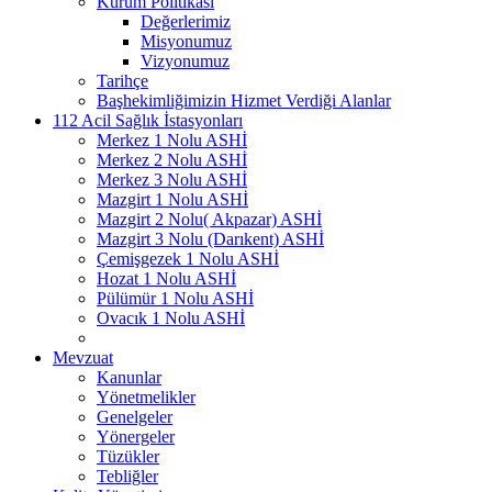
Kurum Politikası
Değerlerimiz
Misyonumuz
Vizyonumuz
Tarihçe
Başhekimliğimizin Hizmet Verdiği Alanlar
112 Acil Sağlık İstasyonları
Merkez 1 Nolu ASHİ
Merkez 2 Nolu ASHİ
Merkez 3 Nolu ASHİ
Mazgirt 1 Nolu ASHİ
Mazgirt 2 Nolu( Akpazar) ASHİ
Mazgirt 3 Nolu (Darıkent) ASHİ
Çemişgezek 1 Nolu ASHİ
Hozat 1 Nolu ASHİ
Pülümür 1 Nolu ASHİ
Ovacık 1 Nolu ASHİ
Mevzuat
Kanunlar
Yönetmelikler
Genelgeler
Yönergeler
Tüzükler
Tebliğler