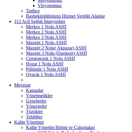
Misyonumuz
Vizyonumuz
Tarihçe
Başhekimliğimizin Hizmet Verdiği Alanlar
112 Acil Sağlık İstasyonları
Merkez 1 Nolu ASHİ
Merkez 2 Nolu ASHİ
Merkez 3 Nolu ASHİ
Mazgirt 1 Nolu ASHİ
Mazgirt 2 Nolu( Akpazar) ASHİ
Mazgirt 3 Nolu (Darıkent) ASHİ
Çemişgezek 1 Nolu ASHİ
Hozat 1 Nolu ASHİ
Pülümür 1 Nolu ASHİ
Ovacık 1 Nolu ASHİ
Mevzuat
Kanunlar
Yönetmelikler
Genelgeler
Yönergeler
Tüzükler
Tebliğler
Kalite Yönetimi
Kalite Yönetim Birimi ve Çalışmaları