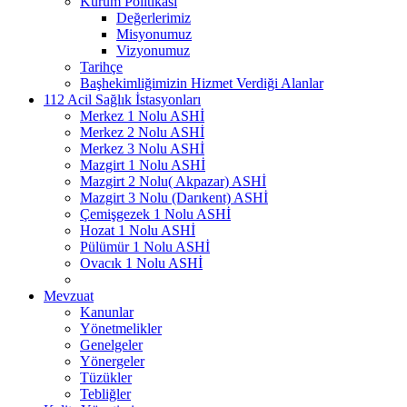
Kurum Politikası
Değerlerimiz
Misyonumuz
Vizyonumuz
Tarihçe
Başhekimliğimizin Hizmet Verdiği Alanlar
112 Acil Sağlık İstasyonları
Merkez 1 Nolu ASHİ
Merkez 2 Nolu ASHİ
Merkez 3 Nolu ASHİ
Mazgirt 1 Nolu ASHİ
Mazgirt 2 Nolu( Akpazar) ASHİ
Mazgirt 3 Nolu (Darıkent) ASHİ
Çemişgezek 1 Nolu ASHİ
Hozat 1 Nolu ASHİ
Pülümür 1 Nolu ASHİ
Ovacık 1 Nolu ASHİ
Mevzuat
Kanunlar
Yönetmelikler
Genelgeler
Yönergeler
Tüzükler
Tebliğler