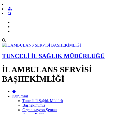
TUNCELİ İL SAĞLIK MÜDÜRLÜĞÜ
İL AMBULANS SERVİSİ
BAŞHEKİMLİĞİ
Kurumsal
Tunceli İl Sağlık Müdürü
Başhekimimiz
Organizasyon Şeması